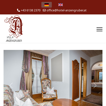
Select your language
+43 6138 2370
office@hotel-anzengruber.at