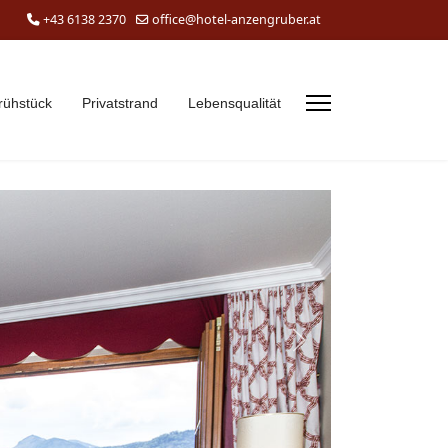
+43 6138 2370
office@hotel-anzengruber.at
rühstück
Privatstrand
Lebensqualität