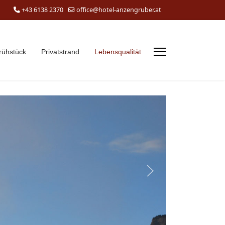
+43 6138 2370
office@hotel-anzengruber.at
rühstück
Privatstrand
Lebensqualität